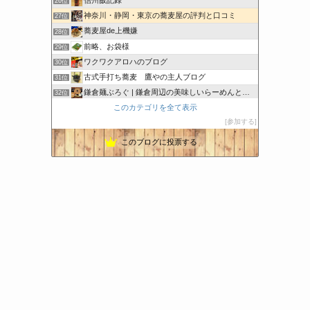
信州飯記録
26位
神奈川・静岡・東京の蕎麦屋の評判と口コミ
27位
蕎麦屋de上機嫌
28位
前略、お袋様
29位
ワクワクアロハのブログ
30位
古式手打ち蕎麦 鷹やの主人ブログ
31位
鎌倉麺ぶろぐ | 鎌倉周辺の美味しいらーめんと蕎麦を紹介
32位
このカテゴリを全て表示
東京ラーメンツアーズ
33位
参加する
ゆるくないべさ Vol.2
34位
このブログに投票する