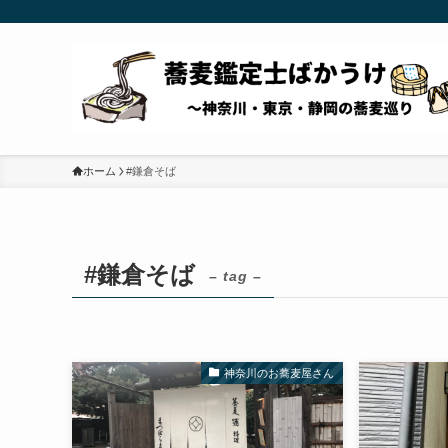
ホーム
#鎌倉そば
#鎌倉そば
– tag –
神奈川のお蕎麦屋さん