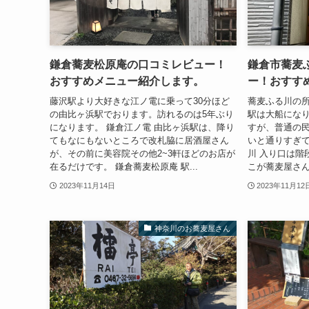
鎌倉蕎麦松原庵の口コミレビュー！
鎌倉市蕎麦
おすすめメニュー紹介します。
ー！おすす
藤沢駅より大好きな江ノ電に乗って30分ほど
蕎麦ふる川の
の由比ヶ浜駅でおります。訪れるのは5年ぶり
駅は大船にな
になります。 鎌倉江ノ電 由比ヶ浜駅は、降り
すが、普通の
てもなにもないところで改札脇に居酒屋さん
いと通りすぎて
が、その前に美容院その他2~3軒ほどのお店が
川 入り口は階
在るだけです。 鎌倉蕎麦松原庵 駅...
こが蕎麦屋さん
2023年11月14日
2023年11月12
神奈川のお蕎麦屋さん