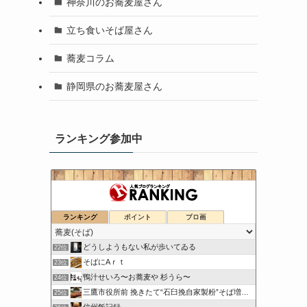
神奈川のお蕎麦屋さん
立ち食いそば屋さん
蕎麦コラム
静岡県のお蕎麦屋さん
ランキング参加中
幻の渓流師＆レオ
ランキング
ポイント
ブロ画
20位
ビシッとしないブログ
21位
どうしようもない私が歩いてゐる
22位
そばにAｒｔ
23位
鴨汁せいろ〜お蕎麦や 杉うら〜
24位
三鷹市役所前 挽きたて“石臼挽自家製粉”そば増田屋
25位