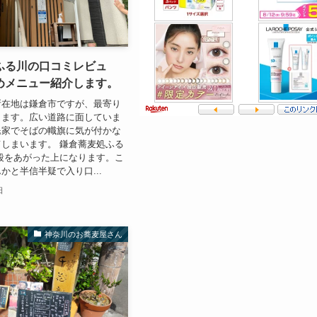
ふる川の口コミレビュ
めメニュー紹介します。
所在地は鎌倉市ですが、最寄り
ります。広い道路に面していま
民家でそばの幟旗に気が付かな
しまいます。 鎌倉蕎麦処ふる
段をあがった上になります。こ
かと半信半疑で入り口...
日
神奈川のお蕎麦屋さん