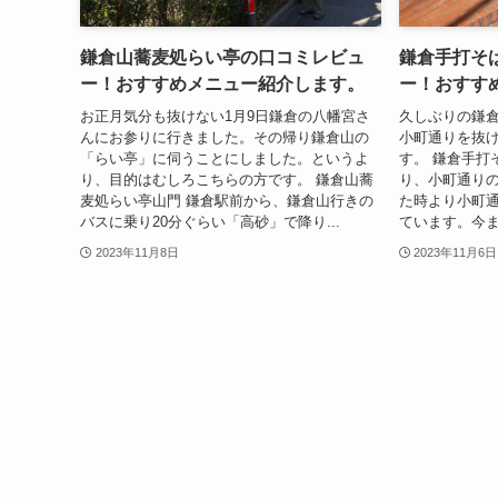
鎌倉山蕎麦処らい亭の口コミレビュ
鎌倉手打そ
ー！おすすめメニュー紹介します。
ー！おすす
お正月気分も抜けない1月9日鎌倉の八幡宮さ
久しぶりの鎌
んにお参りに行きました。その帰り鎌倉山の
小町通りを抜
「らい亭」に伺うことにしました。というよ
す。 鎌倉手打
り、目的はむしろこちらの方です。 鎌倉山蕎
り、小町通り
麦処らい亭山門 鎌倉駅前から、鎌倉山行きの
た時より小町
バスに乗り20分ぐらい「高砂」で降り...
ています。今ま
2023年11月8日
2023年11月6日