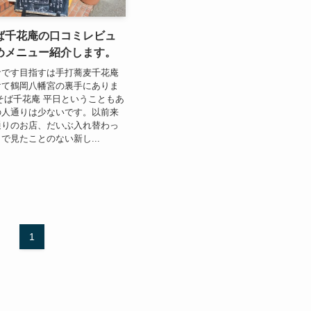
ば千花庵の口コミレビュ
めメニュー紹介します。
倉です目指すは手打蕎麦千花庵
けて鶴岡八幡宮の裏手にありま
そば千花庵 平日ということもあ
の人通りは少ないです。以前来
通りのお店、だいぶ入れ替わっ
で見たことのない新し...
1