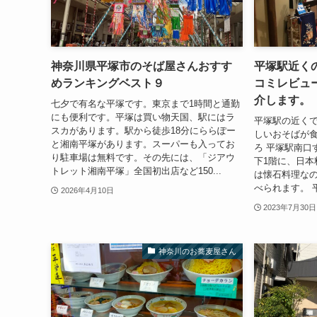
神奈川県平塚市のそば屋さんおすす
平塚駅近く
めランキングベスト９
コミレビュ
介します。
七夕で有名な平塚です。東京まで1時間と通勤
にも便利です。平塚は買い物天国、駅にはラ
平塚駅の近く
スカがあります。駅から徒歩18分にららぽー
しいおそばが食
と湘南平塚があります。スーパーも入ってお
ろ 平塚駅南口
り駐車場は無料です。その先には、「ジアウ
下1階に、日本
トレット湘南平塚」全国初出店など150...
は懐石料理な
べられます。 
2026年4月10日
2023年7月30日
神奈川のお蕎麦屋さん