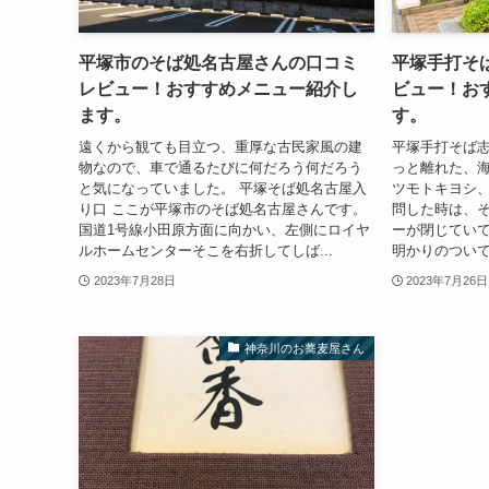
平塚市のそば処名古屋さんの口コミ
平塚手打そ
レビュー！おすすめメニュー紹介し
ビュー！お
ます。
す。
遠くから観ても目立つ、重厚な古民家風の建
平塚手打そば
物なので、車で通るたびに何だろう何だろう
っと離れた、海
と気になっていました。 平塚そば処名古屋入
ツモトキヨシ
り口 ここが平塚市のそば処名古屋さんです。
問した時は、
国道1号線小田原方面に向かい、左側にロイヤ
ーが閉じてい
ルホームセンターそこを右折してしば...
明かりのついて
2023年7月28日
2023年7月26日
神奈川のお蕎麦屋さん