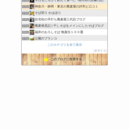
今日もたらふく飲んで食べた -湖月四代目嫁日記-
11位
神奈川・静岡・東京の蕎麦屋の評判と口コミ
12位
そば切り かはほり
13位
住宅街の手打ち蕎麦屋三代目ブログ
14位
蕎麦発見記 | 干しそばをメインにしたそばブログ
15位
福井のおろしそば 無責任１００選
16位
公園のブランコ
17位
このカテゴリを全て表示
茨城県大洗町手打ちそば常陸屋のブログ
18位
参加する
鎌倉麺ぶろぐ | 鎌倉周辺の美味しいらーめんと蕎麦を紹介
19位
このブログに投票する