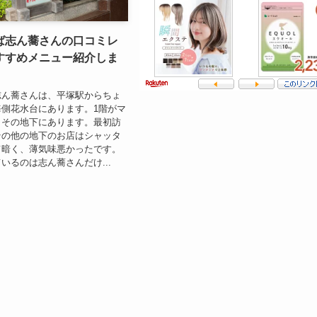
ば志ん蕎さんの口コミレ
すすめメニュー紹介しま
志ん蕎さんは、平塚駅からちょ
側花水台にあります。1階がマ
、その地下にあります。最初訪
その他の地下のお店はシャッタ
て暗く、薄気味悪かったです。
いるのは志ん蕎さんだけ...