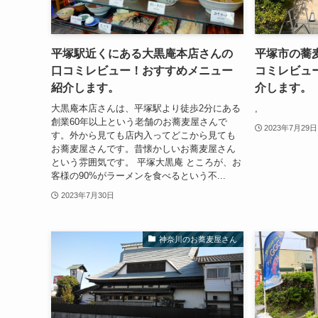
平塚駅近くにある大黒庵本店さんの
平塚市の蕎
口コミレビュー！おすすめメニュー
コミレビュ
紹介します。
介します。
大黒庵本店さんは、平塚駅より徒歩2分にある
,
創業60年以上という老舗のお蕎麦屋さんで
2023年7月29日
す。外から見ても店内入ってどこから見ても
お蕎麦屋さんです。昔懐かしいお蕎麦屋さん
という雰囲気です。 平塚大黒庵 ところが、お
客様の90%がラーメンを食べるという不...
2023年7月30日
神奈川のお蕎麦屋さん