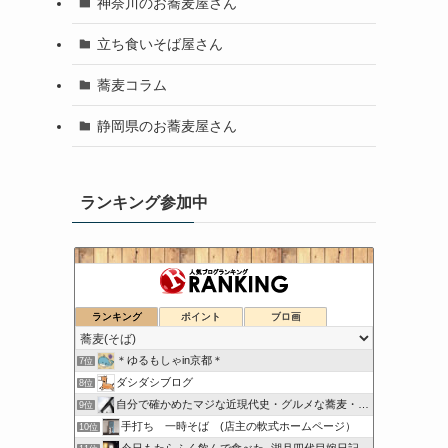
神奈川のお蕎麦屋さん
立ち食いそば屋さん
蕎麦コラム
静岡県のお蕎麦屋さん
ランキング参加中
こちら出石町 出石そばの「田中屋食品製造部」
ランキング
ポイント
ブロ画
5位
日刊『水と蕎麦 研究図鑑』
6位
＊ゆるもしゃin京都＊
7位
ダシダシブログ
8位
自分で確かめたマジな近現代史・グルメな蕎麦・キレイなお花さん
9位
手打ち 一時そば (店主の軟式ホームページ）
10位