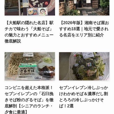
【大船駅の隠れた名店】駅
【2026年版】湘南そば屋お
チカで味わう「大船そば」
すすめ18選｜地元で愛され
の魅力とおすすめメニュー
る名店をエリア別に紹介
徹底解説
コンビニを超えた本格派！
セブンイレブン冷しぶっか
セブンイレブンの「石臼挽
けわかめそば＆濃厚だし割
きそば粉のざるそば」を徹
とろろの冷しぶっかけそ
底解剖【シニアのランチ・
ば！2選
夕食に最適】