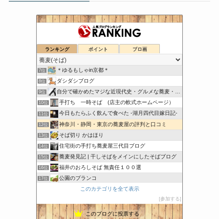
日刊『水と蕎麦 研究図鑑』
ランキング
ポイント
ブロ画
5位
こちら出石町 出石そばの「田中屋食品製造部」
6位
＊ゆるもしゃin京都＊
7位
ダシダシブログ
8位
自分で確かめたマジな近現代史・グルメな蕎麦・キレイなお花さん
9位
手打ち 一時そば (店主の軟式ホームページ）
10位
今日もたらふく飲んで食べた -湖月四代目嫁日記-
11位
神奈川・静岡・東京の蕎麦屋の評判と口コミ
12位
そば切り かはほり
13位
住宅街の手打ち蕎麦屋三代目ブログ
14位
蕎麦発見記 | 干しそばをメインにしたそばブログ
15位
福井のおろしそば 無責任１００選
16位
公園のブランコ
17位
このカテゴリを全て表示
茨城県大洗町手打ちそば常陸屋のブログ
18位
参加する
一升瓶がみてる
19位
このブログに投票する