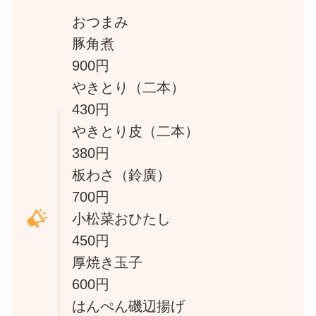
おつまみ
豚角煮
900円
やきとり（二本）
430円
やきとり皮（二本）
380円
板わさ（鈴廣）
700円
小松菜おひたし
450円
厚焼き玉子
600円
はんぺん磯辺揚げ