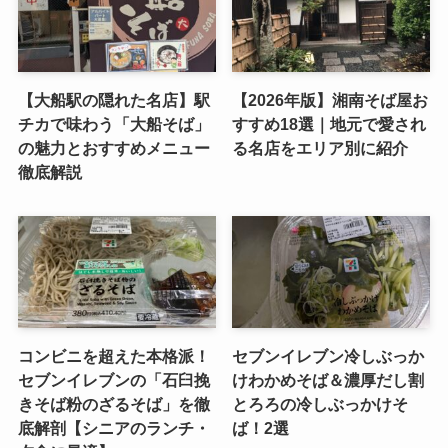
【大船駅の隠れた名店】駅
【2026年版】湘南そば屋お
チカで味わう「大船そば」
すすめ18選｜地元で愛され
の魅力とおすすめメニュー
る名店をエリア別に紹介
徹底解説
コンビニを超えた本格派！
セブンイレブン冷しぶっか
セブンイレブンの「石臼挽
けわかめそば＆濃厚だし割
きそば粉のざるそば」を徹
とろろの冷しぶっかけそ
底解剖【シニアのランチ・
ば！2選