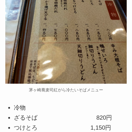
茅ヶ崎蕎麦司紅がら冷たいそばメニュー
冷物
ざるそば 820円
つけとろ 1,150円