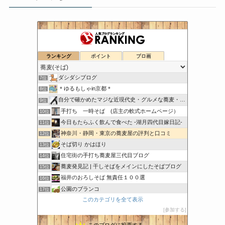
日刊『水と蕎麦 研究図鑑』
ランキング
ポイント
ブロ画
5位
こちら出石町 出石そばの「田中屋食品製造部」
6位
ダシダシブログ
7位
＊ゆるもしゃin京都＊
8位
自分で確かめたマジな近現代史・グルメな蕎麦・キレイなお花さん
9位
手打ち 一時そば (店主の軟式ホームページ）
10位
今日もたらふく飲んで食べた -湖月四代目嫁日記-
11位
神奈川・静岡・東京の蕎麦屋の評判と口コミ
12位
そば切り かはほり
13位
住宅街の手打ち蕎麦屋三代目ブログ
14位
蕎麦発見記 | 干しそばをメインにしたそばブログ
15位
福井のおろしそば 無責任１００選
16位
公園のブランコ
17位
このカテゴリを全て表示
茨城県大洗町手打ちそば常陸屋のブログ
18位
参加する
一升瓶がみてる
19位
このブログに投票する