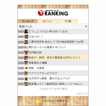
幻の渓流師＆レオ
ランキング
ポイント
ブロ画
20位
ビシッとしないブログ
21位
どうしようもない私が歩いてゐる
22位
そばにAｒｔ
23位
三鷹市役所前 挽きたて“石臼挽自家製粉”そば増田屋
24位
鴨汁せいろ〜お蕎麦や 杉うら〜
25位
信州飯記録
26位
神奈川・静岡・東京の蕎麦屋の評判と口コミ
27位
蕎麦屋de上機嫌
28位
前略、お袋様
29位
ワクワクアロハのブログ
30位
古式手打ち蕎麦 鷹やの主人ブログ
31位
鎌倉麺ぶろぐ | 鎌倉周辺の美味しいらーめんと蕎麦を紹介
32位
このカテゴリを全て表示
ゆるくないべさ Vol.2
33位
参加する
東京ラーメンツアーズ
34位
このブログに投票する