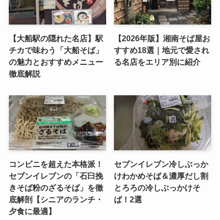
【大船駅の隠れた名店】駅
【2026年版】湘南そば屋お
チカで味わう「大船そば」
すすめ18選｜地元で愛され
の魅力とおすすめメニュー
る名店をエリア別に紹介
徹底解説
コンビニを超えた本格派！
セブンイレブン冷しぶっか
セブンイレブンの「石臼挽
けわかめそば＆濃厚だし割
きそば粉のざるそば」を徹
とろろの冷しぶっかけそ
底解剖【シニアのランチ・
ば！2選
夕食に最適】