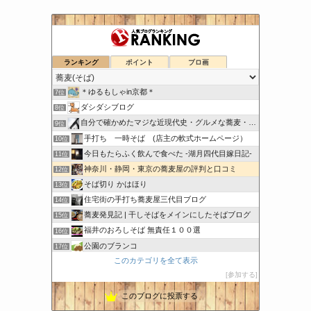
日刊『水と蕎麦 研究図鑑』
ランキング
ポイント
ブロ画
5位
こちら出石町 出石そばの「田中屋食品製造部」
6位
＊ゆるもしゃin京都＊
7位
ダシダシブログ
8位
自分で確かめたマジな近現代史・グルメな蕎麦・キレイなお花さん
9位
手打ち 一時そば (店主の軟式ホームページ）
10位
今日もたらふく飲んで食べた -湖月四代目嫁日記-
11位
神奈川・静岡・東京の蕎麦屋の評判と口コミ
12位
そば切り かはほり
13位
住宅街の手打ち蕎麦屋三代目ブログ
14位
蕎麦発見記 | 干しそばをメインにしたそばブログ
15位
福井のおろしそば 無責任１００選
16位
公園のブランコ
17位
このカテゴリを全て表示
茨城県大洗町手打ちそば常陸屋のブログ
18位
参加する
一升瓶がみてる
19位
このブログに投票する