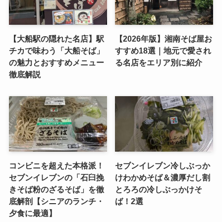
【大船駅の隠れた名店】駅
【2026年版】湘南そば屋お
チカで味わう「大船そば」
すすめ18選｜地元で愛され
の魅力とおすすめメニュー
る名店をエリア別に紹介
徹底解説
コンビニを超えた本格派！
セブンイレブン冷しぶっか
セブンイレブンの「石臼挽
けわかめそば＆濃厚だし割
きそば粉のざるそば」を徹
とろろの冷しぶっかけそ
底解剖【シニアのランチ・
ば！2選
夕食に最適】