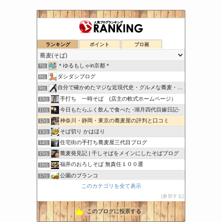
こちら出石町 出石そばの「田中屋食品製造部」
ランキング
ポイント
ブロ画
5位
日刊『水と蕎麦 研究図鑑』
6位
＊ゆるもしゃin京都＊
7位
ダシダシブログ
8位
自分で確かめたマジな近現代史・グルメな蕎麦・キレイなお花さん
9位
手打ち 一時そば (店主の軟式ホームページ）
10位
今日もたらふく飲んで食べた -湖月四代目嫁日記-
11位
神奈川・静岡・東京の蕎麦屋の評判と口コミ
12位
そば切り かはほり
13位
住宅街の手打ち蕎麦屋三代目ブログ
14位
蕎麦発見記 | 干しそばをメインにしたそばブログ
15位
福井のおろしそば 無責任１００選
16位
公園のブランコ
17位
このカテゴリを全て表示
茨城県大洗町手打ちそば常陸屋のブログ
18位
参加する
鎌倉麺ぶろぐ | 鎌倉周辺の美味しいらーめんと蕎麦を紹介
19位
このブログに投票する