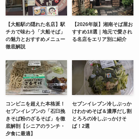
【大船駅の隠れた名店】駅
【2026年版】湘南そば屋お
チカで味わう「大船そば」
すすめ18選｜地元で愛され
の魅力とおすすめメニュー
る名店をエリア別に紹介
徹底解説
コンビニを超えた本格派！
セブンイレブン冷しぶっか
セブンイレブンの「石臼挽
けわかめそば＆濃厚だし割
きそば粉のざるそば」を徹
とろろの冷しぶっかけそ
底解剖【シニアのランチ・
ば！2選
夕食に最適】